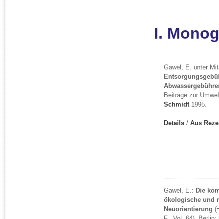
I. Mono
Gawel, E. unter Mi
Entsorgungsgebüh
Abwassergebühren
Beiträge zur Umwelt
Schmidt
1995.
Details
/
Aus Reze
Gawel, E.:
Die ko
ökologische und r
Neuorientierung
(=
F., Vol. 64), Berlin: