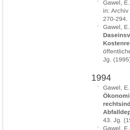
Gawel, E
in: Archi
270-294.
Gawel, E
Daseinsv
Kostenre
öffentlic
Jg. (1995
1994
Gawel, E
Ökonomis
rechtsin
Abfallde
43. Jg. (1
Gawel, E