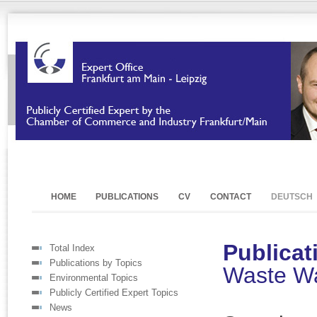
HOME
PUBLICATIONS
CV
CONTACT
DEUTSCH
Publica
Total Index
Publications by Topics
Waste Wa
Environmental Topics
Publicly Certified Expert Topics
News