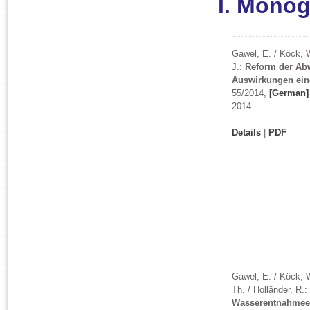
I. Mono
Gawel, E. / Köck, W.
J.:
Reform der Ab
Auswirkungen ein
55/2014,
[German]
2014.
Details
|
PDF
Gawel, E. / Köck, W
Th. / Holländer, R.:
Wasserentnahmeen