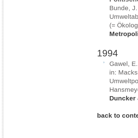
Bunde, J.
Umweltab
(= Ökolog
Metropol
1994
Gawel, E
in: Macks
Umweltpol
Hansmeyer
Duncker
back to cont