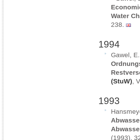
Economic
Water Ch
238.
1994
Gawel, E.
Ordnungs
Restver
(StuW)
, 
1993
Hansmeyer
Abwasser
Abwasse
(1993), 3