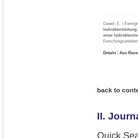
Gawel, E. / Ewring
Indirekteinleitun
einer Indirekteinl
Forschungsarbeiten 
Details
|
Aus Reze
back to cont
II. Jour
Quick Sea