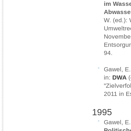
im Wasse
Abwasse
W. (ed.):
Umweltrec
November
Entsorgun
94.
Gawel, E
in:
DWA
(
"Zielverf
2011 in 
1995
Gawel, E
Politisc