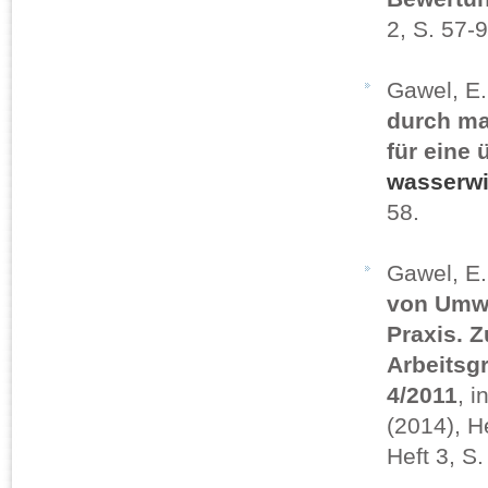
2, S. 57-9
Gawel, E
durch ma
für eine
wasserwi
58.
Gawel, E.
von Umwe
Praxis. Z
Arbeitsg
4/2011
, i
(2014), H
Heft 3, S