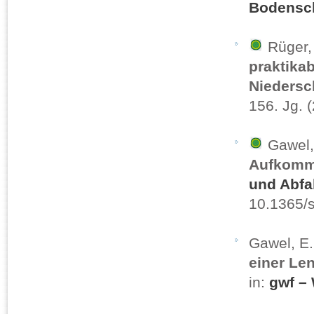
Bodensch
Rüger, 
praktika
Nieders
156. Jg. 
Gawel, 
Aufkomm
und Abfal
10.1365/
Gawel, E.
einer Le
in:
gwf –