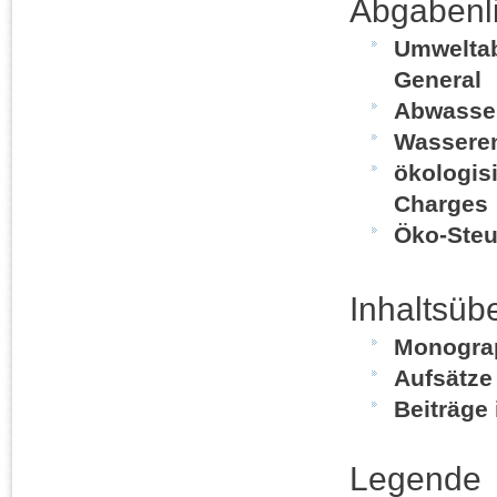
Abgabenli
Umweltab
General
Abwasser
Wasseren
ökologisi
Charges
Öko-Steu
Inhaltsübe
Monograp
Aufsätze
Beiträge
Legende