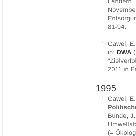
Ländern. 
November
Entsorgun
81-94.
Gawel, E
in:
DWA
(
"Zielverf
2011 in 
1995
Gawel, E
Politisc
Bunde, J.
Umweltab
(= Ökolog