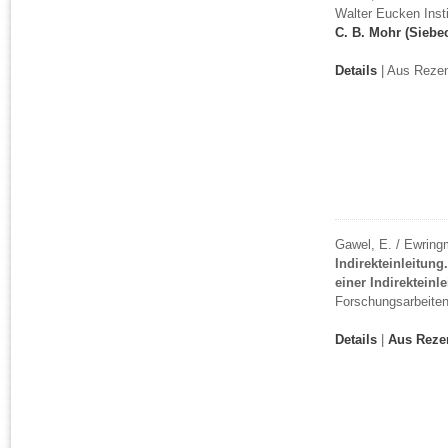
Walter Eucken Insti
C. B. Mohr (Siebe
Details
| Aus Rezen
Gawel, E. / Ewring
Indirekteinleitun
einer Indirekteinl
Forschungsarbeiten 
Details
|
Aus Reze