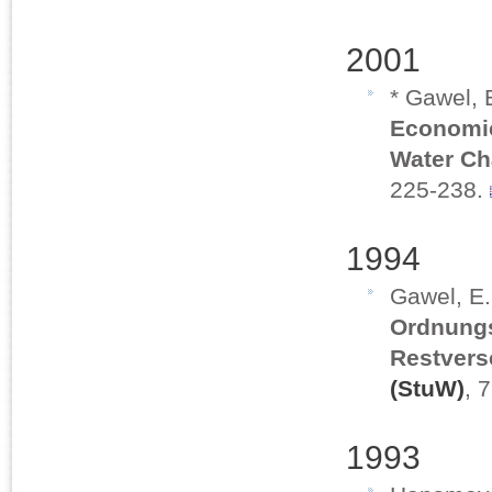
2001
* Gawel, 
Economic
Water Ch
225-238.
1994
Gawel, E.
Ordnungs
Restver
(StuW)
, 
1993