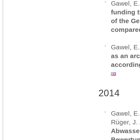
Gawel, E
funding 
of the G
compare
Gawel, E
as an arc
accordin
2014
Gawel, E. 
Rüger, J. 
Abwasser
Bewertu