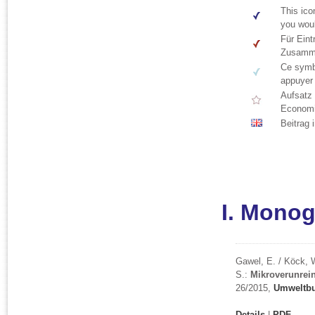
This ico
you woul
Für Eint
Zusamme
Ce symbo
appuyer
Aufsatz 
Economic
Beitrag 
I. Mono
Gawel, E. / Köck, W
S.:
Mikroverunrei
26/2015,
Umweltb
Details
|
PDF