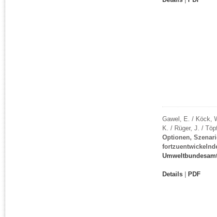
Gawel, E. / Köck, W.
K. / Rüger, J. / Töp
Optionen, Szenar
fortzuentwickeln
Umweltbundesam
Details
|
PDF