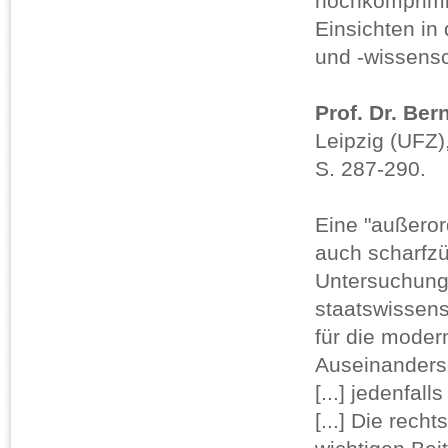
hochkomprimie
Einsichten in
und -wissensc
Prof. Dr. Be
Leipzig (UFZ),
S. 287-290.
Eine "außeror
auch scharfzün
Untersuchung. [
staatswissensc
für die mode
Auseinanders
[...] jedenfal
[...] Die rech