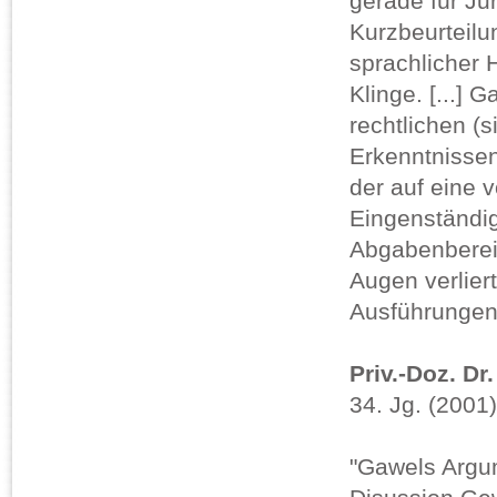
gerade für Jur
Kurzbeurteilu
sprachlicher H
Klinge. [...] 
rechtlichen (
Erkenntnissen
der auf eine
Eingenständig
Abgabenbereic
Augen verliert
Ausführungen [
Priv.-Doz. Dr
34. Jg. (2001)
"Gawels Argum