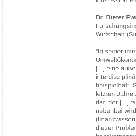
interessiert i
Dr. Dieter E
Forschungsinst
Wirtschaft (St
"In seiner int
Umweltökonom
[...] eine auße
interdisziplin
beispielhaft. 
letzten Jahre
dar, der [...]
nebenbei wir
(finanzwissen
dieser Problem