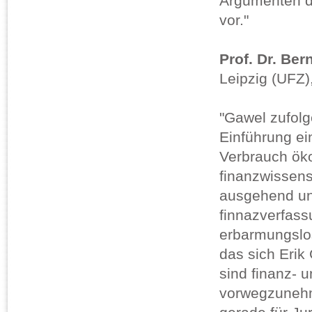
Argumenten de
vor."
Prof. Dr. Be
Leipzig (UFZ),
"Gawel zufolg
Einführung ei
Verbrauch ök
finanzwissens
ausgehend unt
finnazverfass
erbarmungslose
das sich Erik 
sind finanz- 
vorwegzunehmen